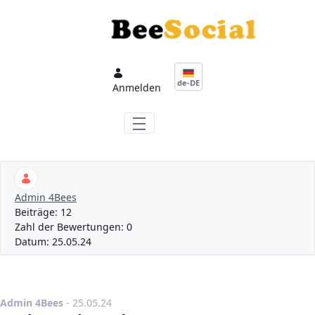
Zum Hauptinhalt springen
de-DE
Anmelden
Admin 4Bees
Beiträge:
12
Zahl der Bewertungen:
0
Datum:
25.05.24
Publikationsdatum
Admin 4Bees
-
25.05.24