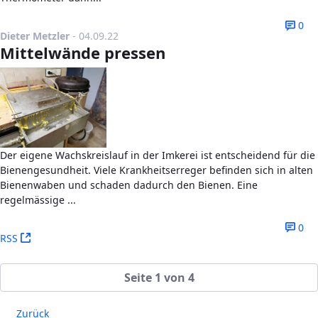
0
Publikationsdatum
Dieter Metzler
-
04.09.22
Mittelwände pressen
Der eigene Wachskreislauf in der Imkerei ist entscheidend für die
Bienengesundheit. Viele Krankheitserreger befinden sich in alten
Bienenwaben und schaden dadurch den Bienen. Eine
regelmässige ...
0
(Öffnet neues Fenster)
RSS
Seite 1 von 4
Zurück