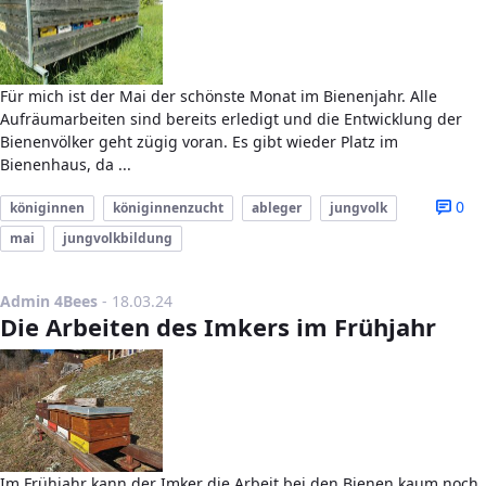
Für mich ist der Mai der schönste Monat im Bienenjahr. Alle
Aufräumarbeiten sind bereits erledigt und die Entwicklung der
Bienenvölker geht zügig voran. Es gibt wieder Platz im
Bienenhaus, da ...
0
königinnen
königinnenzucht
ableger
jungvolk
mai
jungvolkbildung
Publikationsdatum
Admin 4Bees
-
18.03.24
Die Arbeiten des Imkers im Frühjahr
Im Frühjahr kann der Imker die Arbeit bei den Bienen kaum noch