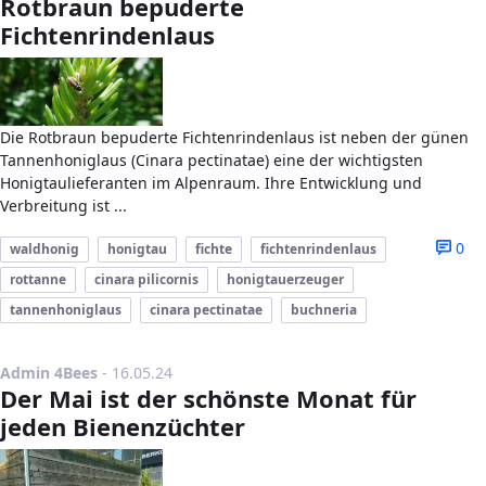
Rotbraun bepuderte
Fichtenrindenlaus
Die Rotbraun bepuderte Fichtenrindenlaus ist neben der günen
Tannenhoniglaus (Cinara pectinatae) eine der wichtigsten
Honigtaulieferanten im Alpenraum. Ihre Entwicklung und
Verbreitung ist ...
0
waldhonig
honigtau
fichte
fichtenrindenlaus
rottanne
cinara pilicornis
honigtauerzeuger
tannenhoniglaus
cinara pectinatae
buchneria
Publikationsdatum
Admin 4Bees
-
16.05.24
Der Mai ist der schönste Monat für
jeden Bienenzüchter