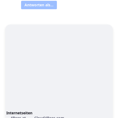
Antworten als...
Internetseiten
4Bees.at
Cloud4Bees.com