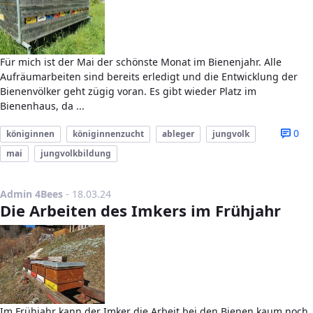
Für mich ist der Mai der schönste Monat im Bienenjahr. Alle
Aufräumarbeiten sind bereits erledigt und die Entwicklung der
Bienenvölker geht zügig voran. Es gibt wieder Platz im
Bienenhaus, da ...
0
königinnen
königinnenzucht
ableger
jungvolk
mai
jungvolkbildung
Publikationsdatum
Admin 4Bees
-
18.03.24
Die Arbeiten des Imkers im Frühjahr
Im Frühjahr kann der Imker die Arbeit bei den Bienen kaum noch