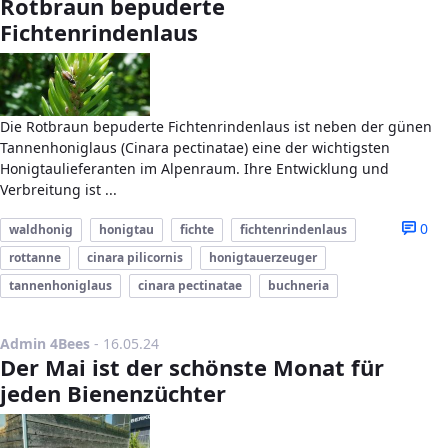
Rotbraun bepuderte
Fichtenrindenlaus
Die Rotbraun bepuderte Fichtenrindenlaus ist neben der günen
Tannenhoniglaus (Cinara pectinatae) eine der wichtigsten
Honigtaulieferanten im Alpenraum. Ihre Entwicklung und
Verbreitung ist ...
0
waldhonig
honigtau
fichte
fichtenrindenlaus
rottanne
cinara pilicornis
honigtauerzeuger
tannenhoniglaus
cinara pectinatae
buchneria
Publikationsdatum
Admin 4Bees
-
16.05.24
Der Mai ist der schönste Monat für
jeden Bienenzüchter