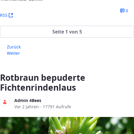
0
(Öffnet neues Fenster)
RSS
Seite 1 von 5
Zurück
Weiter
Rotbraun bepuderte
Fichtenrindenlaus
Admin 4Bees
Publikationsdatum
Vor 2 Jahren - 17791 Aufrufe