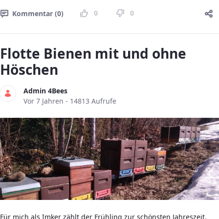
0
0
Kommentar (0)
Flotte Bienen mit und ohne
Höschen
Admin 4Bees
Publikationsdatum
Vor 7 Jahren - 14813 Aufrufe
Für mich als Imker zählt der Frühling zur schönsten Jahreszeit.