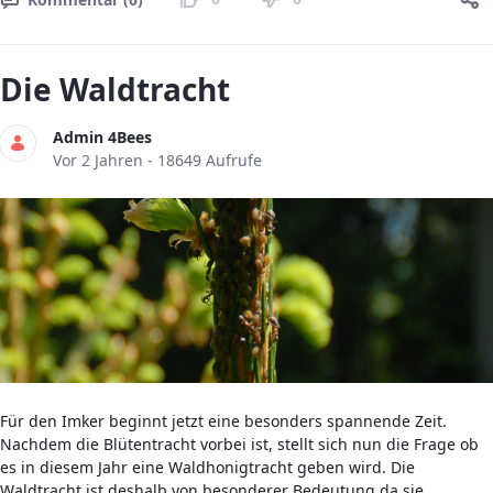
Die Waldtracht
Admin 4Bees
Publikationsdatum
Vor 2 Jahren - 18649 Aufrufe
Für den Imker beginnt jetzt eine besonders spannende Zeit.
Nachdem die Blütentracht vorbei ist, stellt sich nun die Frage ob
es in diesem Jahr eine Waldhonigtracht geben wird. Die
Waldtracht ist deshalb von besonderer Bedeutung da sie