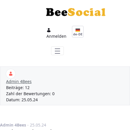
Zum Hauptinhalt springen
de-DE
Anmelden
Admin 4Bees
Beiträge:
12
Zahl der Bewertungen:
0
Datum:
25.05.24
Publikationsdatum
Admin 4Bees
-
25.05.24