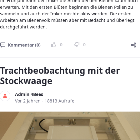
Im Frühjahr kann der Imker die Arbeit bei den Bienen kaum noch
erwarten. Mit den ersten Blüten beginnen die Bienen Pollen zu
sammeln und auch der Imker möchte aktiv werden. Die ersten
Arbeiten am Bienenvolk müssen aber mit Bedacht und überlegt
durchgeführt werden.
0
0
Kommentar (0)
Trachtbeobachtung mit der
Stockwaage
Admin 4Bees
Publikationsdatum
Vor 2 Jahren - 18813 Aufrufe