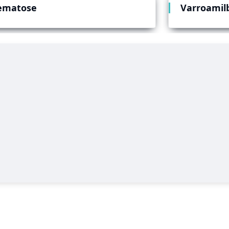
ematose
Varroamil