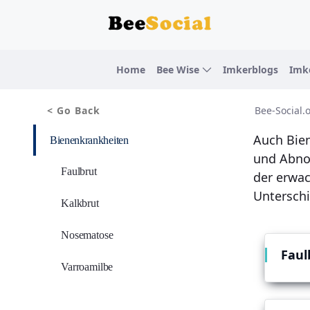
Skip to Main Content
Home
Bee Wise
Imkerblogs
Imk
Bee-Social.
< Go Back
Auch Bien
Bienenkrankheiten
und Abno
Faulbrut
der erwac
Unterschi
Kalkbrut
Nosematose
Faul
Varroamilbe