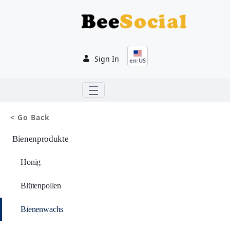
Skip to Main Content
Sign In
en-US
< Go Back
Bienenprodukte
Honig
Blütenpollen
Bienenwachs