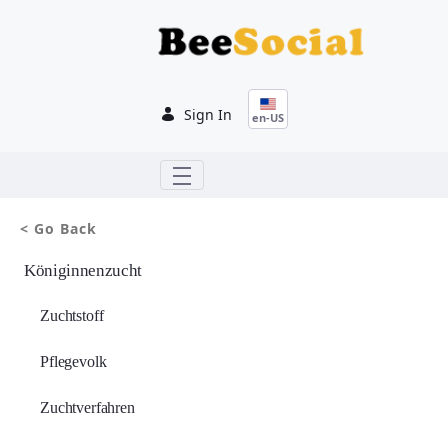
Skip to Main Content
Sign In
en-US
< Go Back
Königinnenzucht
Zuchtstoff
Pflegevolk
Zuchtverfahren